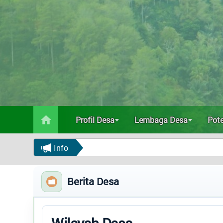
Potensi Desa
Data Statistik
Status Desa
Regulasi
Bantuan
Peta
Profil Desa
Lembaga Desa
Pot
Info
Berita Desa