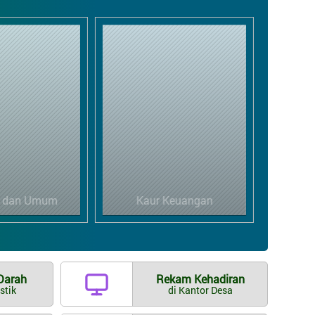
r Keuangan
Kaur Perencanaan
Ka
Darah
Rekam Kehadiran
stik
di Kantor Desa