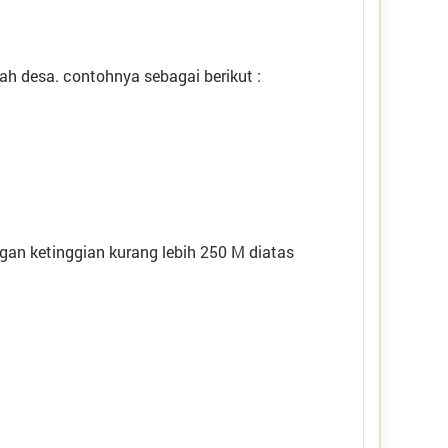
AGUS HAKAM
Kasun Tengah 2
yah desa. contohnya sebagai berikut :
SLAMET SETIAWAN
Kasun Tengah 1
FAUZAN
Kasun Bandaran
SYAFIUDIN
Kasun Mayang
ngan ketinggian kurang lebih 250 M diatas
ALI AKBAR DARMAWAN, S.T
Operator Desa
REIZAL DZULMI, S.AP
Staf Pelayanan Desa
Desa
:
Branta Pesisir
Kecamatan
:
Tlanakan
Kabupaten
:
Pamekasan