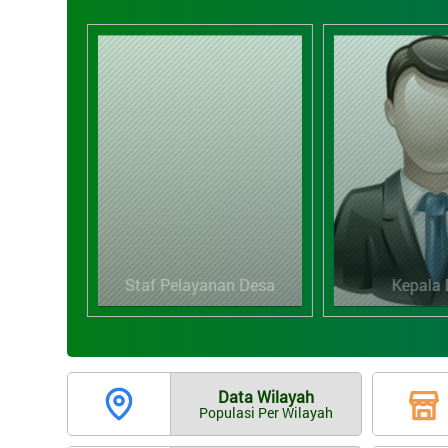
an Desa
Kepala Desa
Sekreta
Data Wilayah
Populasi Per Wilayah