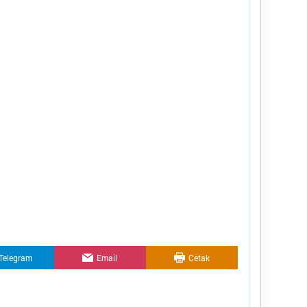
Provinsi
:
Jawa Timur
Kode Desa
:
3528012007
Kode Pos
:
69371
Alamat Kantor
:
-
087850628816
brantapesisir0107@gmail.com
Titik Lokasi Kantor Desa
Telegram
Email
Cetak