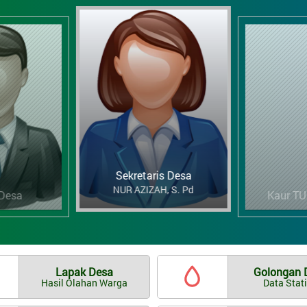
Kaur TU dan Umum
FARAZ NUR FAIZI MELADI, S.
AP
ris Desa
Kau
Lapak Desa
Golongan 
Hasil Olahan Warga
Data Stati