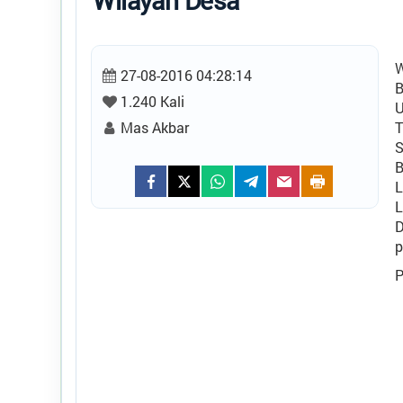
Wilayah Desa
W
27-08-2016 04:28:14
B
1.240 Kali
Mas Akbar
L
L
D
p
P