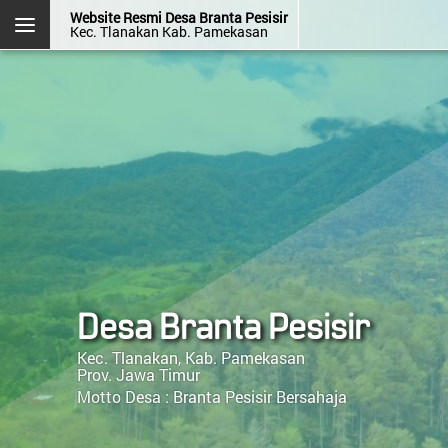
Website Resmi Desa Branta Pesisir
Kec. Tlanakan Kab. Pamekasan
DESA BRANTA PESISIR
Kec. Tlanakan
Kab. Pamekasan
Prov. Jawa Timur
Halaman
Login
Layanan
Kehadiran
Admin
Mandiri
OpenSID v2507.0.0-premium
Desa Branta Pesisir
Menu Kategori
Kec. Tlanakan, Kab. Pamekasan
Prov. Jawa Timur
Profil Desa
Motto Desa :
Branta Pesisir Bersahaja
Lembaga Desa