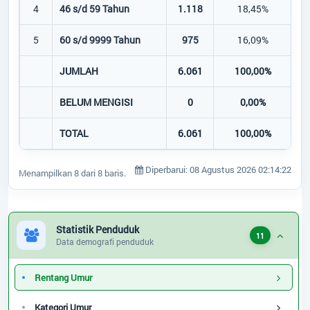
4
46 s/d 59 Tahun
1.118
18,45%
5
60 s/d 9999 Tahun
975
16,09%
JUMLAH
6.061
100,00%
3
BELUM MENGISI
0
0,00%
TOTAL
6.061
100,00%
3
Diperbarui: 08 Agustus 2026 02:14:22
Menampilkan 8 dari 8 baris.
Statistik Penduduk
11
Data demografi penduduk
Rentang Umur
Kategori Umur