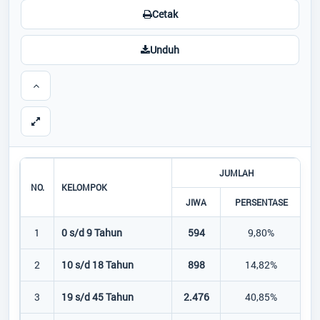
Cetak
Unduh
JUMLAH
NO.
KELOMPOK
JIWA
PERSENTASE
1
0 s/d 9 Tahun
594
9,80%
2
10 s/d 18 Tahun
898
14,82%
3
19 s/d 45 Tahun
2.476
40,85%
1