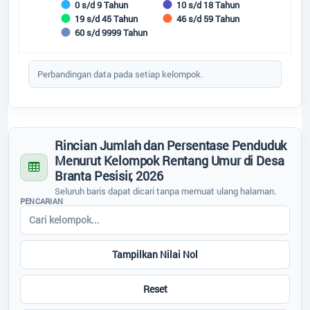
Status Desa
0 s/d 9 Tahun
10 s/d 18 Tahun
19 s/d 45 Tahun
46 s/d 59 Tahun
60 s/d 9999 Tahun
Regulasi
End of interactive chart.
Perbandingan data pada setiap kelompok.
Bantuan
Desa
:
Branta Pesisir
Kecamatan
:
Tlanakan
Kabupaten
:
Pamekasan
Peta
Provinsi
:
Jawa Timur
Kode Desa
:
3528012007
Rincian Jumlah dan Persentase Penduduk
Kode Pos
:
69371
Menurut Kelompok Rentang Umur di Desa
Alamat Kantor
:
-
Branta Pesisir, 2026
Seluruh baris dapat dicari tanpa memuat ulang halaman.
087850628816
PENCARIAN
brantapesisir0107@gmail.com
Titik Lokasi Kantor Desa
Tampilkan Nilai Nol
Reset