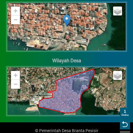
+
−
Wilayah Desa
+
−
1
Online
©
Pemerintah Desa Branta Pesisir