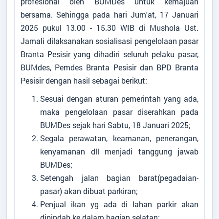
profesional oleh BUMDes untuk kemajuan
bersama. Sehingga pada hari Jum'at, 17 Januari
2025 pukul 13.00 - 15.30 WIB di Mushola Ust.
Desa
:
Branta Pesisir
Kecamatan
:
Tlanakan
Jamali dilaksanakan sosialisasi pengelolaan pasar
Kabupaten
:
Pamekasan
Branta Pesisir yang dihadiri seluruh pelaku pasar,
Provinsi
:
Jawa Timur
BUMdes, Pemdes Branta Pesisir dan BPD Branta
Kode Desa
:
3528012007
Pesisir dengan hasil sebagai berikut:
Kode Pos
:
69371
Alamat Kantor
:
-
Sesuai dengan aturan pemerintah yang ada,
087850628816
maka pengelolaan pasar diserahkan pada
BUMDes sejak hari Sabtu, 18 Januari 2025;
brantapesisir0107@gmail.com
Segala perawatan, keamanan, penerangan,
Titik Lokasi Kantor Desa
kenyamanan dll menjadi tanggung jawab
BUMDes;
Setengah jalan bagian barat(pegadaian-
pasar) akan dibuat parkiran;
Penjual ikan yg ada di lahan parkir akan
dipindah ke dalam bagian selatan;