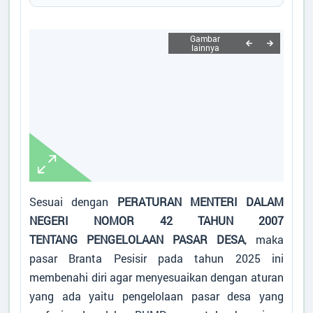
AGUS HAKAM
Kasun Tengah 2
SLAMET SETIAWAN
Kasun Tengah 1
FAUZAN
Kasun Bandaran
SYAFIUDIN
Kasun Mayang
ALI AKBAR DARMAWAN, S.T
Sesuai dengan
PERATURAN MENTERI DALAM
Operator Desa
NEGERI NOMOR 42 TAHUN 2007
TENTANG PENGELOLAAN PASAR DESA
, maka
REIZAL DZULMI, S.AP
pasar Branta Pesisir pada tahun 2025 ini
Staf Pelayanan Desa
membenahi diri agar menyesuaikan dengan aturan
yang ada yaitu pengelolaan pasar desa yang